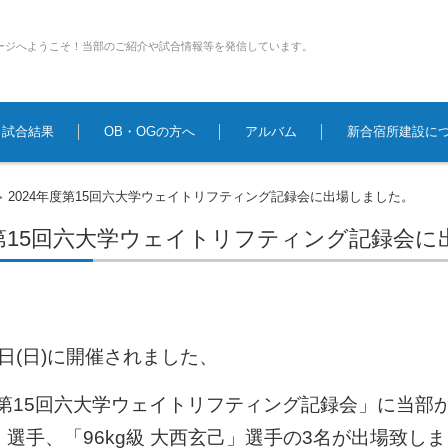
ージへようこそ！当部のご紹介や試合情報等を発信しています。
試合結果
OB・OGの方へ
アルバム
新合宿所建設に
2024年度第15回六大学ウェイトリフティング記録会に出場しました。
>
度第15回六大学ウェイトリフティング記録会
月7日(日)に開催されました、
度第15回六大学ウェイトリフティング記録会」に
当部か
選手、「96kg級 大西玄己」選手の3名が出場致し