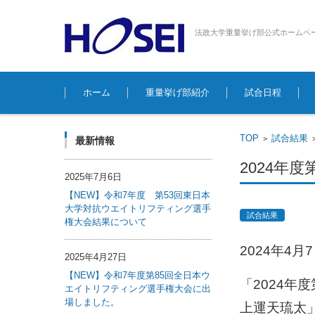
法政大学重量挙げ部公式ホームペ
コンテンツに移動
ホーム
重量挙げ部紹介
試合日程
TOP
試合結果
>
最新情報
2024年
2025年7月6日
【NEW】令和7年度 第53回東日本
大学対抗ウエイトリフティング選手
試合結果
権大会結果について
2024年4
2025年4月27日
【NEW】令和7年度第85回全日本ウ
「2024年
エイトリフティング選手権大会に出
場しました。
上運天琉太」