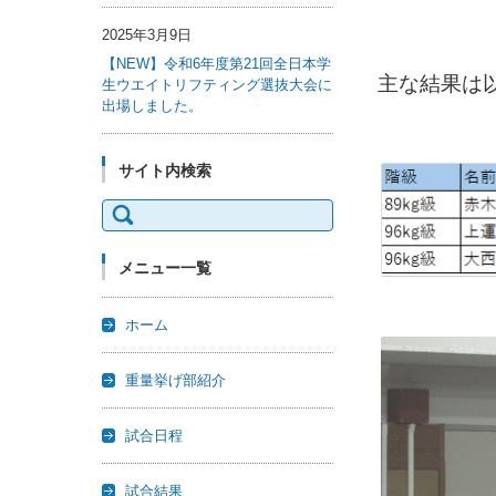
2025年3月9日
【NEW】令和6年度第21回全日本学
主な結果は
生ウエイトリフティング選抜大会に
出場しました。
サイト内検索
検索:
メニュー一覧
ホーム
重量挙げ部紹介
試合日程
試合結果